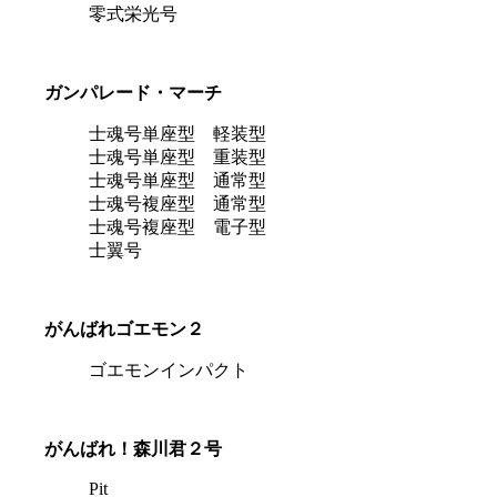
零式栄光号
ガンパレード・マーチ
士魂号単座型 軽装型
士魂号単座型 重装型
士魂号単座型 通常型
士魂号複座型 通常型
士魂号複座型 電子型
士翼号
がんばれゴエモン２
ゴエモンインパクト
がんばれ！森川君２号
Pit