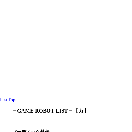
ListTop
－GAME ROBOT LIST－【カ】
ガーディック外伝