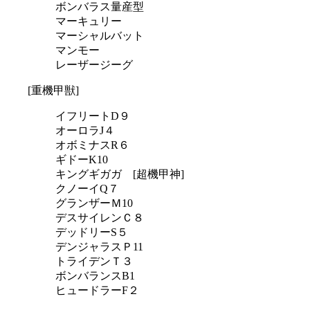
ボンバラス量産型
マーキュリー
マーシャルバット
マンモー
レーザージーグ
[重機甲獣]
イフリートD９
オーロラJ４
オボミナスR６
ギドーK10
キングギガガ [超機甲神]
クノーイQ７
グランザーＭ10
デスサイレンＣ８
デッドリーS５
デンジャラスＰ11
トライデンＴ３
ボンバランスB1
ヒュードラーF２