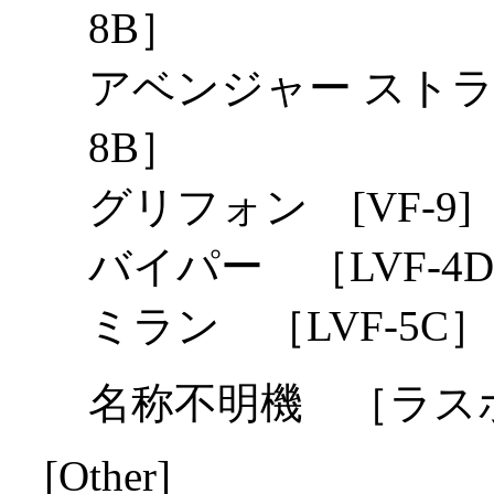
8B］
アベンジャー ストラ
8B］
グリフォン [VF-9]
バイパー ［LVF-4
ミラン ［LVF-5C］
名称不明機 ［ラス
[Other]